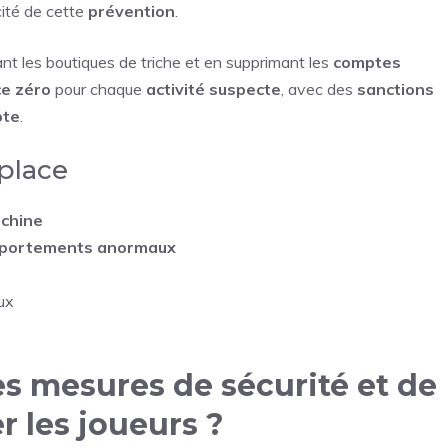
cité de cette
prévention
.
nt les boutiques de triche et en supprimant les
comptes
ce zéro
pour chaque
activité suspecte
, avec des
sanctions
pte
.
 place
chine
mportements anormaux
ux
es mesures de sécurité et de
 les joueurs ?