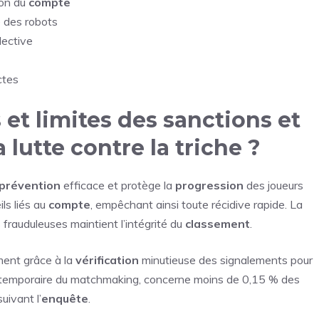
ion du
compte
e des robots
lective
ctes
 et limites des sanctions et
lutte contre la triche ?
prévention
efficace et protège la
progression
des joueurs
ls liés au
compte
, empêchant ainsi toute récidive rapide. La
 frauduleuses maintient l’intégrité du
classement
.
ment grâce à la
vérification
minutieuse des signalements pour
on temporaire du matchmaking, concerne moins de 0,15 % des
uivant l’
enquête
.