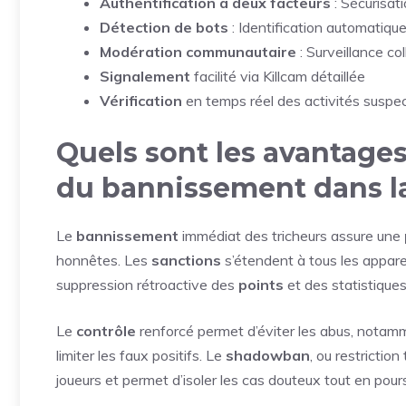
Authentification à deux facteurs
: Sécurisat
Détection de bots
: Identification automatiqu
Modération communautaire
: Surveillance col
Signalement
facilité via Killcam détaillée
Vérification
en temps réel des activités suspe
Quels sont les avantages
du bannissement dans la 
Le
bannissement
immédiat des tricheurs assure une
honnêtes. Les
sanctions
s’étendent à tous les apparei
suppression rétroactive des
points
et des statistiques
Le
contrôle
renforcé permet d’éviter les abus, notam
limiter les faux positifs. Le
shadowban
, ou restricti
joueurs et permet d’isoler les cas douteux tout en pours