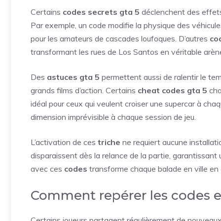
Certains
codes secrets gta 5
déclenchent des effets
Par exemple, un code modifie la physique des véhicules
pour les amateurs de cascades loufoques. D’autres
co
transformant les rues de Los Santos en véritable arèn
Des
astuces gta 5
permettent aussi de ralentir le te
grands films d’action. Certains
cheat codes gta 5
cha
idéal pour ceux qui veulent croiser une supercar à cha
dimension imprévisible à chaque session de jeu.
L’activation de ces
triche
ne requiert aucune installati
disparaissent dès la relance de la partie, garantissan
avec ces
codes
transforme chaque balade en ville en 
Comment repérer les codes 
Certains joueurs partagent régulièrement de nouveau