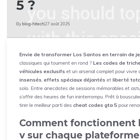
5 ?
By
blog-hitech
27 août 2025
Envie de transformer Los Santos en terrain de je
classiques qui tournent en rond ?
Les codes de trich
véhicules exclusifs
et un arsenal complet pour vivre 
insensés
,
effets spéciaux déjantés
et
liberté tot
solo. Entre anecdotes de sessions mémorables et astu
s’offrir des heures de fun ininterrompu. Prêt à bouscu
tirer le meilleur parti des
cheat codes gta 5
pour reno
Comment fonctionnent le
v sur chaque plateforme