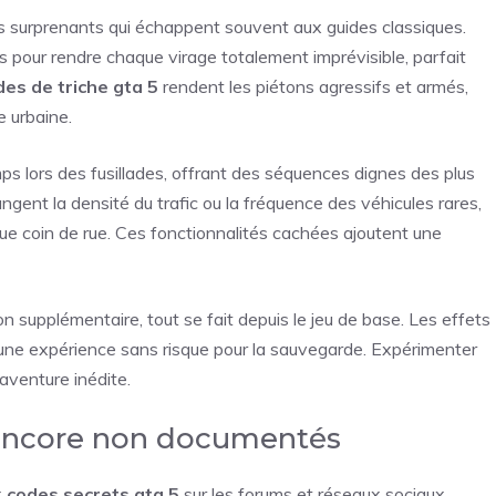
 surprenants qui échappent souvent aux guides classiques.
 pour rendre chaque virage totalement imprévisible, parfait
des de triche gta 5
rendent les piétons agressifs et armés,
e urbaine.
mps lors des fusillades, offrant des séquences dignes des plus
ngent la densité du trafic ou la fréquence des véhicules rares,
que coin de rue. Ces fonctionnalités cachées ajoutent une
on supplémentaire, tout se fait depuis le jeu de base. Les effets
t une expérience sans risque pour la sauvegarde. Expérimenter
aventure inédite.
encore non documentés
x
codes secrets gta 5
sur les forums et réseaux sociaux,