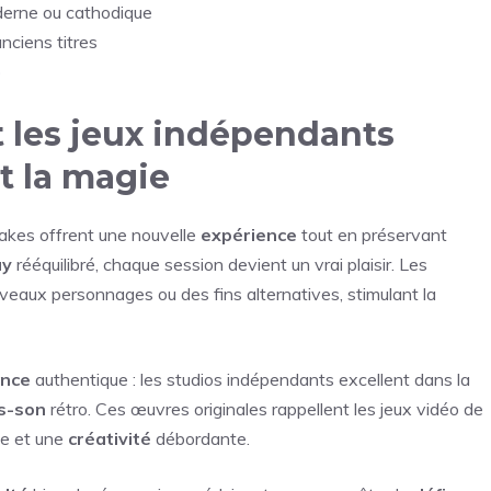
derne ou cathodique
anciens titres
o
 les jeux indépendants
nt la magie
makes offrent une nouvelle
expérience
tout en préservant
ay
rééquilibré, chaque session devient un vrai plaisir. Les
aux personnages ou des fins alternatives, stimulant la
nce
authentique : les studios indépendants excellent dans la
s-son
rétro. Ces œuvres originales rappellent les jeux vidéo de
e et une
créativité
débordante.