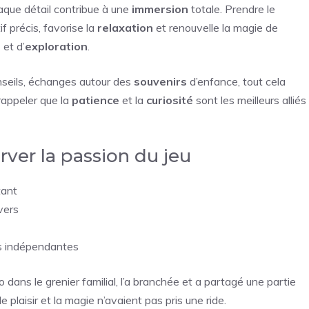
que détail contribue à une
immersion
totale. Prendre le
 précis, favorise la
relaxation
et renouvelle la magie de
r
et d’
exploration
.
nseils, échanges autour des
souvenirs
d’enfance, tout cela
rappeler que la
patience
et la
curiosité
sont les meilleurs alliés
ver la passion du jeu
tant
vers
ns indépendantes
 dans le grenier familial, l’a branchée et a partagé une partie
plaisir et la magie n’avaient pas pris une ride.