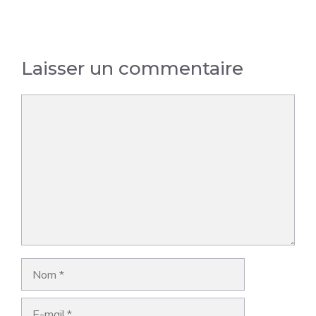
Laisser un commentaire
Commentaire
Nom
E-